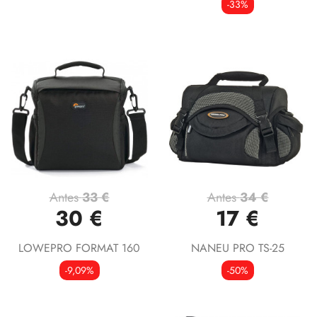
-33%
Antes
33 €
Antes
34 €
30 €
17 €
LOWEPRO FORMAT 160
NANEU PRO TS-25
-9,09%
-50%