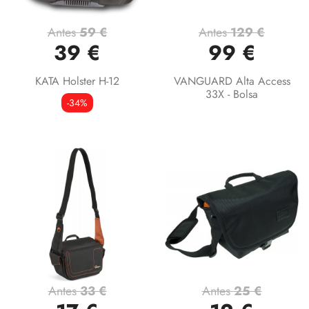
Antes
59 €
Antes
129 €
39 €
99 €
KATA Holster H-12
VANGUARD Alta Access
33X - Bolsa
-34%
Antes
33 €
Antes
25 €