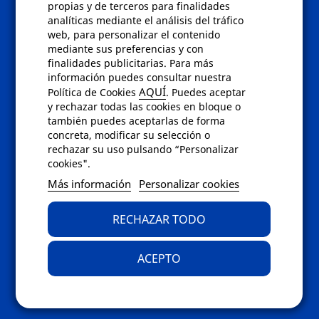
Políticas
propias y de terceros para finalidades
analíticas mediante el análisis del tráfico
Condiciones de compra
web, para personalizar el contenido
Aviso de privacidad
mediante sus preferencias y con
Cookies
finalidades publicitarias. Para más
Bajas comunicados comerciales
información puedes consultar nuestra
Derecho de desistimiento
AQUÍ
Política de Cookies
. Puedes aceptar
Preguntas frecuentes
y rechazar todas las cookies en bloque o
también puedes aceptarlas de forma
concreta, modificar su selección o
Contacto
rechazar su uso pulsando “Personalizar
cookies".
Envíanos un email a
info@fotoroma.es
o
Más información
Personalizar cookies
bien rellena nuestro
formulario de
contacto
RECHAZAR TODO
ACEPTO