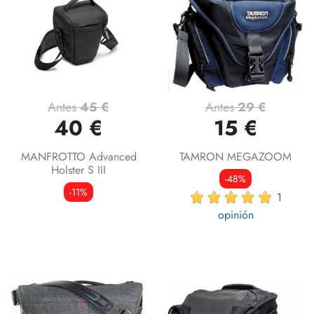
Antes
45 €
Antes
29 €
40 €
15 €
MANFROTTO Advanced
TAMRON MEGAZOOM
Holster S III
-48%
-11%
1
opinión