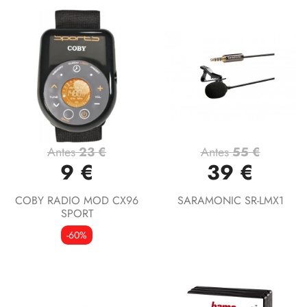
Antes
23 €
Antes
55 €
9 €
39 €
COBY RADIO MOD CX96
SARAMONIC SR-LMX1
SPORT
-60%