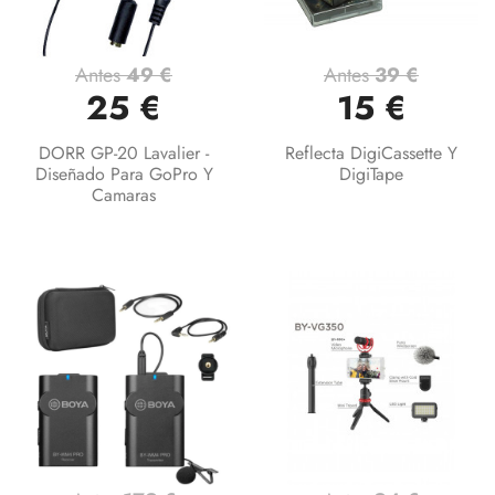
Antes
49 €
Antes
39 €
25 €
15 €
DORR GP-20 Lavalier -
Reflecta DigiCassette Y
Diseñado Para GoPro Y
DigiTape
Camaras