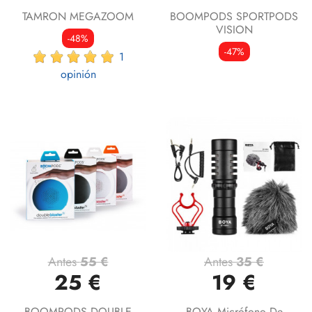
TAMRON MEGAZOOM
BOOMPODS SPORTPODS
VISION
-48%
-47%
1
opinión
Antes
55 €
Antes
35 €
25 €
19 €
BOOMPODS DOUBLE
BOYA Micrófono De