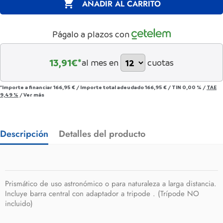

AÑADIR AL CARRITO
Págalo a plazos con
13,91
€*
al mes en
cuotas
*Importe a financiar
166,95 €
/
Importe total adeudado
166,95 €
/
TIN
0,00 %
/
TAE
9,49 %
/
Ver más
Descripción
Detalles del producto
Prismático de uso astronómico o para naturaleza a larga distancia.
Incluye barra central con adaptador a tripode . (Trípode NO
incluido)