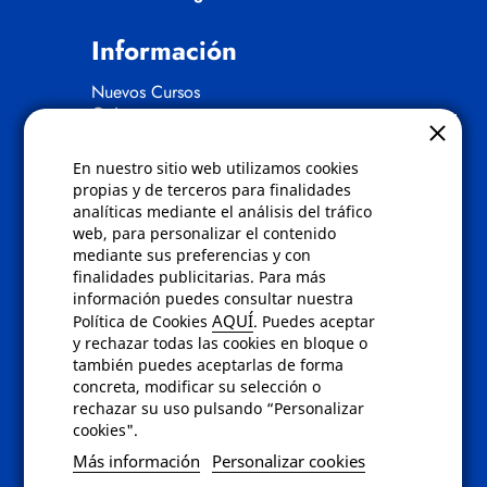
Información
Nuevos Cursos
Quienes somos
Gafas eclipse
En nuestro sitio web utilizamos cookies
Políticas
propias y de terceros para finalidades
analíticas mediante el análisis del tráfico
Condiciones de compra
web, para personalizar el contenido
Aviso de privacidad
mediante sus preferencias y con
Cookies
finalidades publicitarias. Para más
Bajas comunicados comerciales
información puedes consultar nuestra
Derecho de desistimiento
AQUÍ
Política de Cookies
. Puedes aceptar
Preguntas frecuentes
y rechazar todas las cookies en bloque o
también puedes aceptarlas de forma
concreta, modificar su selección o
Contacto
rechazar su uso pulsando “Personalizar
cookies".
Envíanos un email a
info@fotoroma.es
o
Más información
Personalizar cookies
bien rellena nuestro
formulario de
contacto