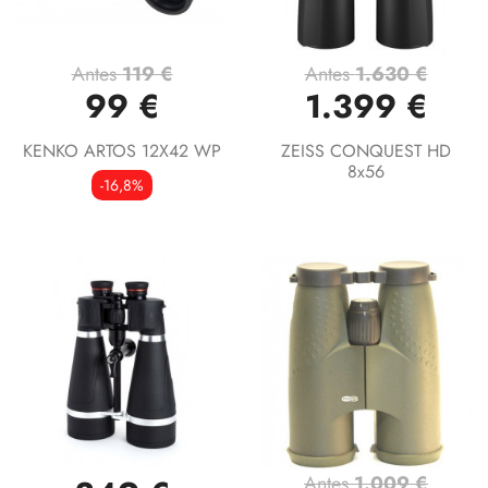
Antes
119 €
Antes
1.630 €
99 €
1.399 €
KENKO ARTOS 12X42 WP
ZEISS CONQUEST HD
8x56
-16,8%
Antes
1.009 €