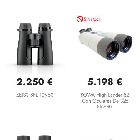
not_interested
Sin stock
2.250 €
5.198 €
ZEISS SFL 10×50
KOWA High Lander 82
Con Oculares De 32x
Fluorita