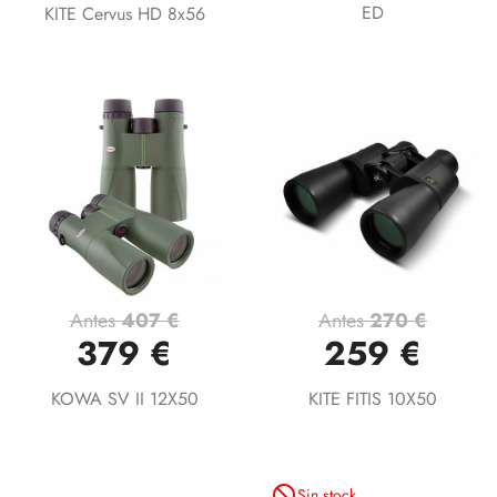
ED
KITE Cervus HD 8x56
Antes
407 €
Antes
270 €
379 €
259 €
KOWA SV II 12X50
KITE FITIS 10X50
not_interested
Sin stock