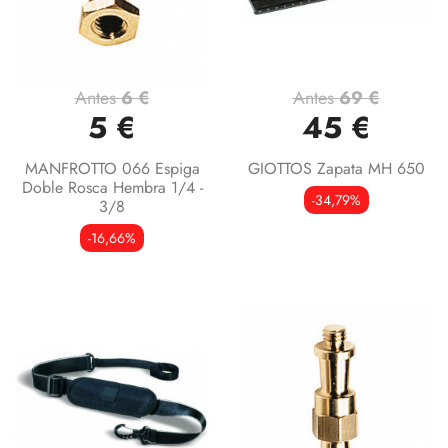
Antes
6 €
Antes
69 €
5 €
45 €
MANFROTTO 066 Espiga
GIOTTOS Zapata MH 650
Doble Rosca Hembra 1/4 -
-34,79%
3/8
-16,66%