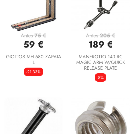
Antes
75 €
Antes
205 €
59 €
189 €
GIOTTOS MH 680 ZAPATA
MANFROTTO 143 RC
L
MAGIC ARM W/QUICK
RELEASE PLATE
-21,33%
-8%