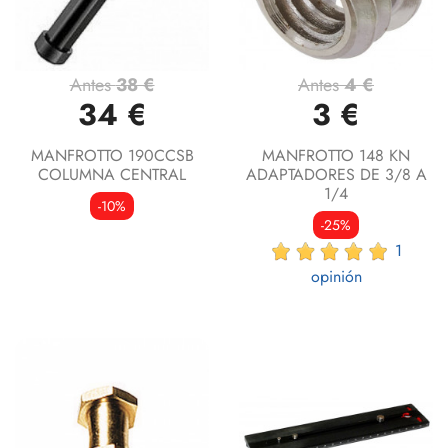
Antes
38 €
Antes
4 €
34 €
3 €
MANFROTTO 190CCSB
MANFROTTO 148 KN
COLUMNA CENTRAL
ADAPTADORES DE 3/8 A
1/4
-10%
-25%
1
opinión