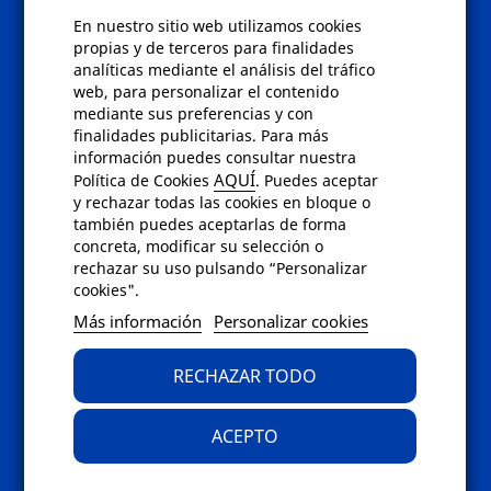
En nuestro sitio web utilizamos cookies
Políticas
propias y de terceros para finalidades
analíticas mediante el análisis del tráfico
Condiciones de compra
web, para personalizar el contenido
Aviso de privacidad
mediante sus preferencias y con
Cookies
finalidades publicitarias. Para más
Bajas comunicados comerciales
información puedes consultar nuestra
Derecho de desistimiento
AQUÍ
Política de Cookies
. Puedes aceptar
Preguntas frecuentes
y rechazar todas las cookies en bloque o
también puedes aceptarlas de forma
concreta, modificar su selección o
Contacto
rechazar su uso pulsando “Personalizar
cookies".
Envíanos un email a
info@fotoroma.es
o
Más información
Personalizar cookies
bien rellena nuestro
formulario de
contacto
RECHAZAR TODO
ACEPTO