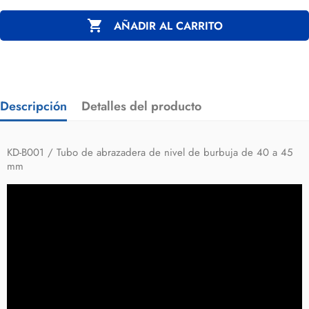

AÑADIR AL CARRITO
Descripción
Detalles del producto
KD-B001 / Tubo de abrazadera de nivel de burbuja de 40 a 45
mm