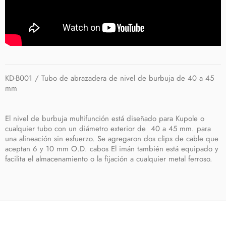
KD-B001 / Tubo de abrazadera de nivel de burbuja de 40 a 45
mm
El nivel de burbuja multifunción está diseñado para Kupole o
cualquier tubo con un diámetro exterior de 40 a 45 mm. para
una alineación sin esfuerzo. Se agregaron dos clips de cable que
aceptan 6 y 10 mm O.D. cabos El imán también está equipado y
facilita el almacenamiento o la fijación a cualquier metal ferroso.