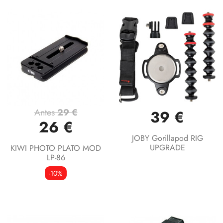
Antes
29 €
39 €
26 €
JOBY Gorillapod RIG
UPGRADE
KIWI PHOTO PLATO MOD
LP-86
-10%