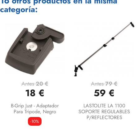
16 otros productos en la misma
categoría:
Antes
20 €
Antes
79 €
18 €
59 €
B-Grip Just - Adaptador
LASTOLITE LA 1100
Para Tripode, Negro
SOPORTE REGULABLES
P/REFLECTORES
-10%