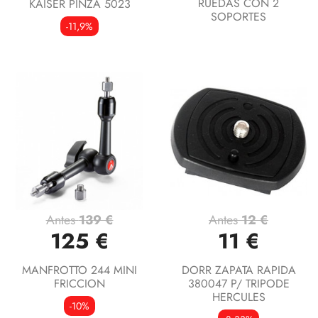
RUEDAS CON 2
KAISER PINZA 5023
SOPORTES
-11,9%
Antes
139 €
Antes
12 €
125 €
11 €
MANFROTTO 244 MINI
DORR ZAPATA RAPIDA
FRICCION
380047 P/ TRIPODE
HERCULES
-10%