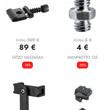
Antes
109 €
Antes
5 €
89 €
4 €
GITZO GS5360AS
MANFROTTO 125
-18%
-20%