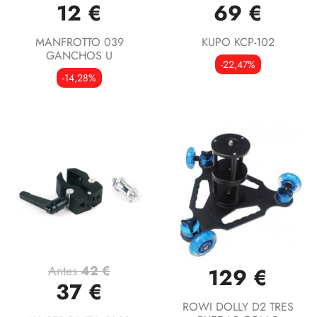
12 €
69 €
MANFROTTO 039
KUPO KCP-102
GANCHOS U
-22,47%
-14,28%
Antes
42 €
129 €
37 €
ROWI DOLLY D2 TRES