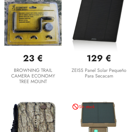
23 €
129 €
BROWNING TRAIL
ZEISS Panel Solar Pequeño
CAMERA ECONOMY
Para Secacam
TREE MOUNT
not_interested
Sin stock