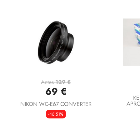
Antes
129 €
Vista rápida

69 €
KE
APRO
NIKON WC-E67 CONVERTER
-46,51%