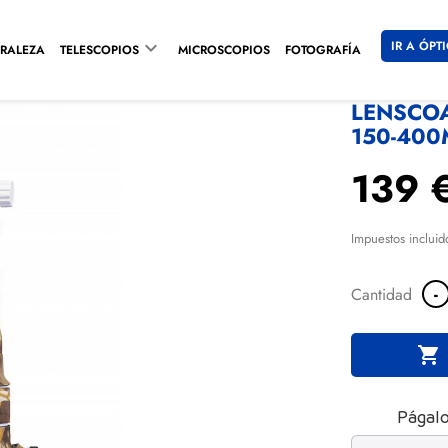

IR A ÓPT
RALEZA
TELESCOPIOS
MICROSCOPIOS
FOTOGRAFÍA
LENSCOA
150-400
139 
Impuestos incluid
-
Cantidad

Págalo