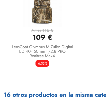
Antes
116 €
Vista rápida

109 €
LensCoat Olympus M.Zuiko Digital
ED 40-150mm F/2.8 PRO
Realtree Max4
-6,03%
16 otros productos en la misma cate