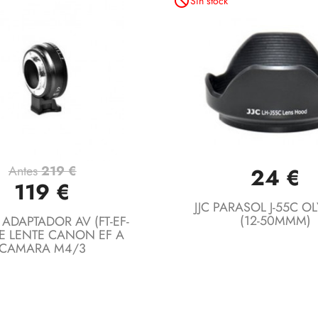
not_interested
Sin stock
Antes
219 €
24 €
Vista rápida
Vista rápida


119 €
JJC PARASOL J-55C O
(12-50MMM)
 ADAPTADOR AV (FT-EF-
DE LENTE CANON EF A
CAMARA M4/3