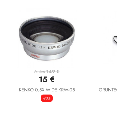
Antes
149 €
Vista rápida

15 €
KENKO 0.5X WIDE KRW-05
GRUNTE
-90%