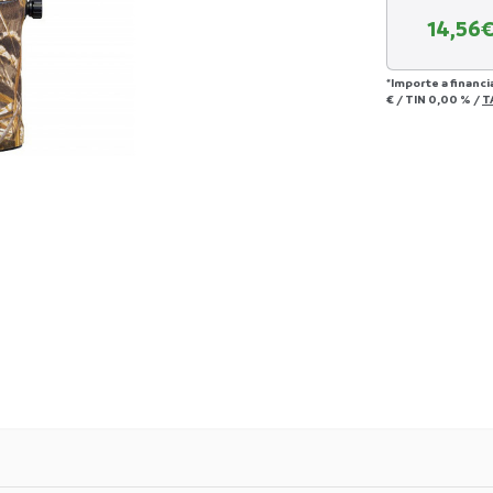
14,56
€
*Importe a financi
€
/
TIN
0,00 %
/
T