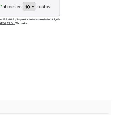
*
al mes en
cuotas
ar
145,60 €
/
Importe total adeudado
145,60
AE
10,72 %
/
Ver más