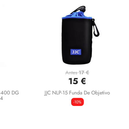
Antes
17 €
Vista rápida

15 €
0-400 DG
JJC NLP-15 Funda De Objetivo
x4
-10%