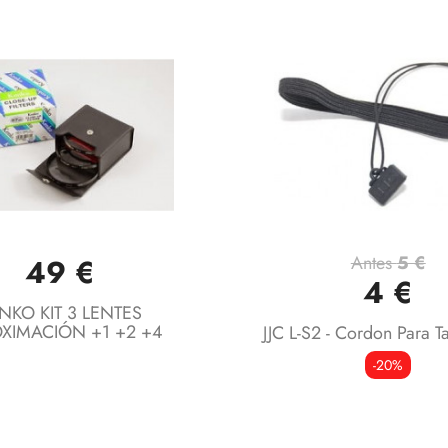
Antes
5 €
49 €
Vista rápida
Vista rápida


4 €
NKO KIT 3 LENTES
XIMACIÓN +1 +2 +4
JJC L-S2 - Cordon Para 
-20%