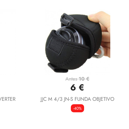
Antes
10 €
Vista rápida

6 €
ERTER
JJC M 4/3 JN-S FUNDA OBJETIVO
-40%