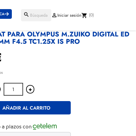
ICA
search
(0)

Iniciar sesión
shopping_cart
T PARA OLYMPUS M.ZUIKO DIGITAL ED
MM F4.5 TC1.25X IS PRO
€
os
+
AÑADIR AL CARRITO
 a plazos con