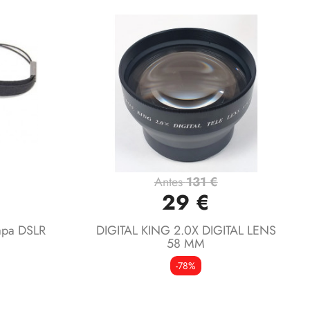
Antes
131 €
Vista rápida

29 €
Tapa DSLR
DIGITAL KING 2.0X DIGITAL LENS
58 MM
-78%