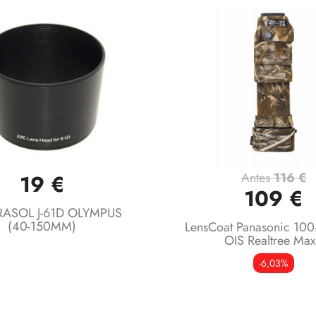
Antes
116 €
19 €
Vista rápida
Vista rápida


109 €
ARASOL J-61D OLYMPUS
(40-150MM)
LensCoat Panasonic 10
OIS Realtree Ma
-6,03%