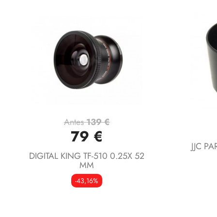
Antes
139 €
Vista rápida

79 €
JJC P
DIGITAL KING TF-510 0.25X 52
MM
-43,16%