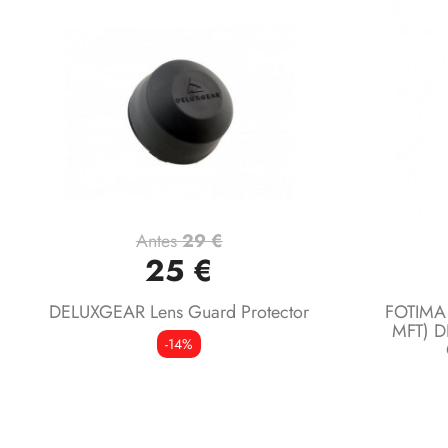
Antes
29 €
Vista rápida

25 €
DELUXGEAR Lens Guard Protector
FOTIMA
MFT) 
-14%