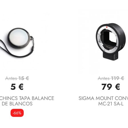
Antes
15 €
Antes
119 €
Vista rápida
Vista rápida


5 €
79 €
CHINCS TAPA BALANCE
SIGMA MOUNT CONV
DE BLANCOS
MC-21 SA-L
-66%