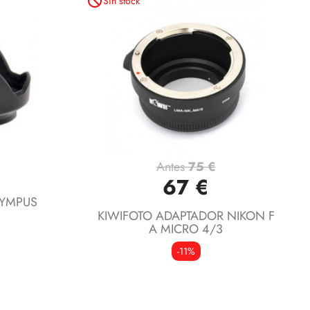
not_interested
Sin stock
Antes
75 €
Vista rápida

67 €
LYMPUS
KIWIFOTO ADAPTADOR NIKON F
A MICRO 4/3
-11%