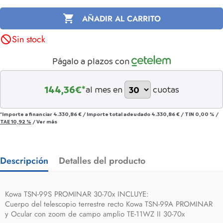

AÑADIR AL CARRITO
Sin stock
not_interested
Págalo a plazos con
144,36
€*
al mes en
cuotas
*Importe a financiar
4.330,86 €
/
Importe total adeudado
4.330,86 €
/
TIN
0,00 %
/
TAE
10,92 %
/
Ver más
Descripción
Detalles del producto
Kowa TSN-99S PROMINAR 30-70x INCLUYE:
Cuerpo del telescopio terrestre recto Kowa TSN-99A PROMINAR
y Ocular con zoom de campo amplio TE-11WZ II 30-70x