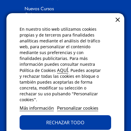
Nuevos Cursos
Quienes somos
Gafas eclipse
En nuestro sitio web utilizamos cookies
Políticas
propias y de terceros para finalidades
analíticas mediante el análisis del tráfico
Condiciones de compra
web, para personalizar el contenido
Aviso de privacidad
mediante sus preferencias y con
Cookies
finalidades publicitarias. Para más
Bajas comunicados comerciales
información puedes consultar nuestra
Derecho de desistimiento
AQUÍ
Política de Cookies
. Puedes aceptar
Preguntas frecuentes
y rechazar todas las cookies en bloque o
también puedes aceptarlas de forma
concreta, modificar su selección o
Contacto
rechazar su uso pulsando “Personalizar
cookies".
Envíanos un email a
info@fotoroma.es
o
Más información
Personalizar cookies
bien rellena nuestro
formulario de
contacto
RECHAZAR TODO