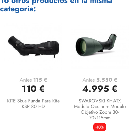
16 otros productos en la misma
categoría:
Antes
115 €
Antes
5.550 €
110 €
4.995 €
KITE Skua Funda Para Kite
SWAROVSKI Kit ATX
KSP 80 HD
Modulo Ocular + Modulo
Objetivo Zoom 30-
70x115mm
-10%