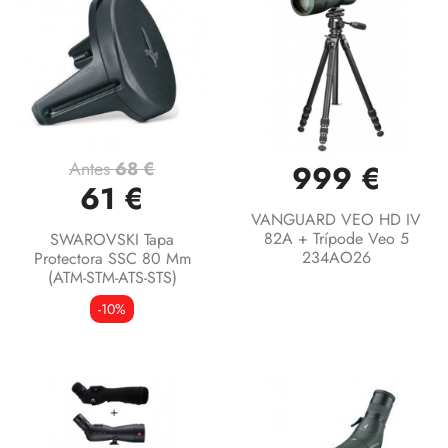
Antes
68 €
999 €
61 €
VANGUARD VEO HD IV
82A + Trípode Veo 5
SWAROVSKI Tapa
234AO26
Protectora SSC 80 Mm
(ATM-STM-ATS-STS)
-10%