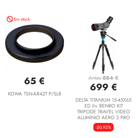
not_interested
Sin stock
Antes
884 €
65 €
699 €
KOWA TSN-AR42T P/SLR
DELTA TITANIUM 15-45X65
ED II+ BENRO KIT
TRIPODE TRAVEL VIDEO
ALUMINIO AERO 2 PRO
-20,92%