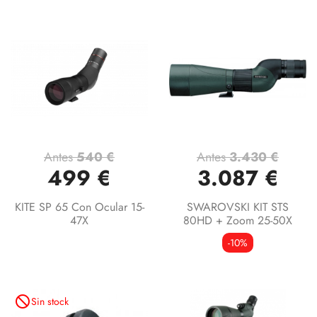
Antes
540 €
Antes
3.430 €
499 €
3.087 €
KITE SP 65 Con Ocular 15-
SWAROVSKI KIT STS
47X
80HD + Zoom 25-50X
-10%
not_interested
Sin stock