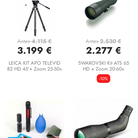
Antes
4.115 €
Antes
2.530 €
3.199 €
2.277 €
LEICA KIT APO TELEVID
SWAROVSKI Kit ATS 65
82 HD 45º+ Zoom 25-50x
HD + Zoom 20-60x
-10%