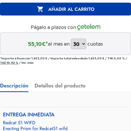

AÑADIR AL CARRITO
Págalo a plazos con
55,10
€*
al mes en
cuotas
*Importe a financiar
1.653,00 €
/
Importe total adeudado
1.653,00 €
/
TIN
0,00 %
/
TAE
10,92 %
/
Ver más
Descripción
Detalles del producto
ENTREGA INMEDIATA
Redcat 51 WIFD
Erecting Prism for Redcat51 wifd