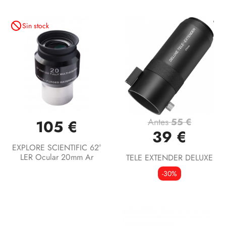
not_interested
Sin stock
Antes
55 €
105 €
39 €
EXPLORE SCIENTIFIC 62°
LER Ocular 20mm Ar
TELE EXTENDER DELUXE
-30%