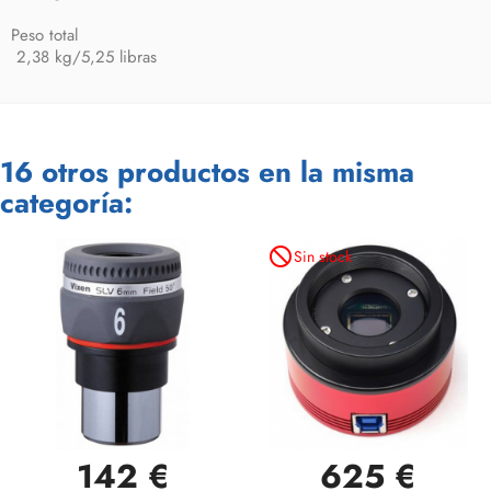
Peso total
2,38 kg/5,25 libras
16 otros productos en la misma
categoría:
not_interested
Sin stock
142 €
625 €