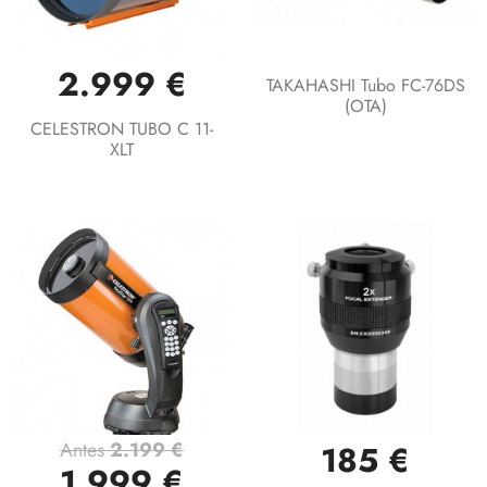
2.999 €
TAKAHASHI Tubo FC-76DS
(OTA)
CELESTRON TUBO C 11-
XLT
Antes
2.199 €
185 €
1.999 €