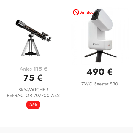
not_interested
Sin stock
Antes
115 €
490 €
75 €
ZWO Seestar S30
SKY-WATCHER
REFRACTOR 70/700 AZ2
-35%