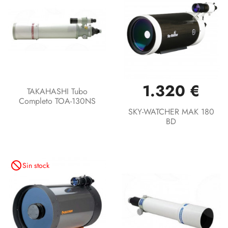
1.320 €
TAKAHASHI Tubo
Completo TOA-130NS
SKY-WATCHER MAK 180
BD
not_interested
Sin stock