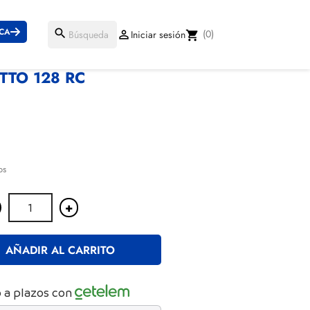
ICA
search
(0)

Iniciar sesión
shopping_cart
TO 128 RC
€
os
+
AÑADIR AL CARRITO
 a plazos con