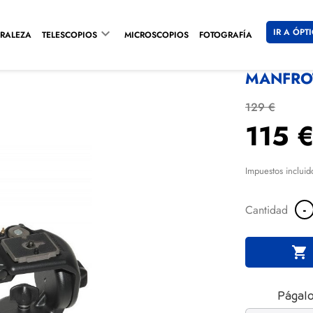

IR A ÓPT
RALEZA
TELESCOPIOS
MICROSCOPIOS
FOTOGRAFÍA
MANFROT
129 €
115 
Impuestos incluid
-
Cantidad

Págalo