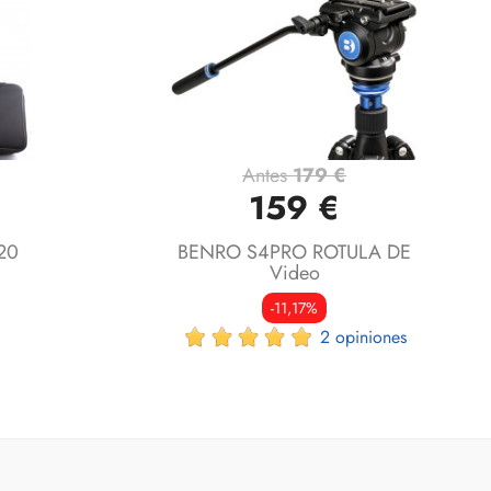
Antes
179 €
Vista rápida

159 €
20
BENRO S4PRO ROTULA DE
Video
-11,17%
2 opiniones