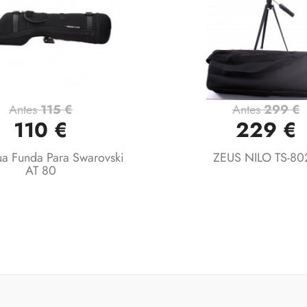
Antes
115 €
Antes
299 €
Vista rápida
Vista rápida


110 €
229 €
ua Funda Para Swarovski
ZEUS NILO TS-80
AT 80