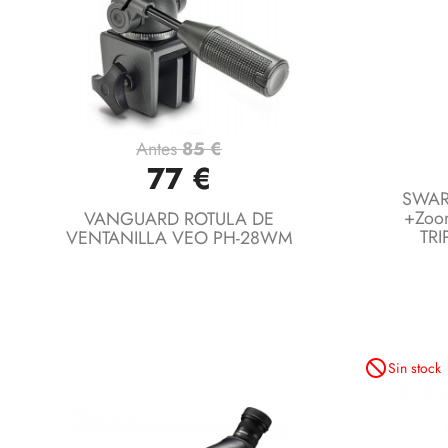
Antes
85 €
Vista rápida

77 €
SWAR
+Zoo
VANGUARD ROTULA DE
TRI
VENTANILLA VEO PH-28WM
not_interested
Sin stock