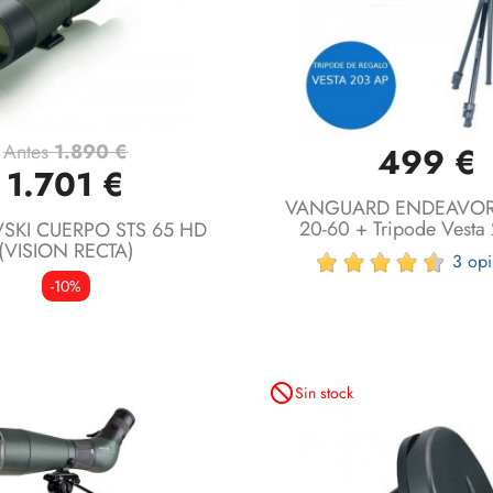
Antes
1.890 €
499 €
Vista rápida
Vista rápida


1.701 €
VANGUARD ENDEAVOR
20-60 + Tripode Vesta
SKI CUERPO STS 65 HD
(VISION RECTA)
3 opi
-10%
not_interested
Sin stock