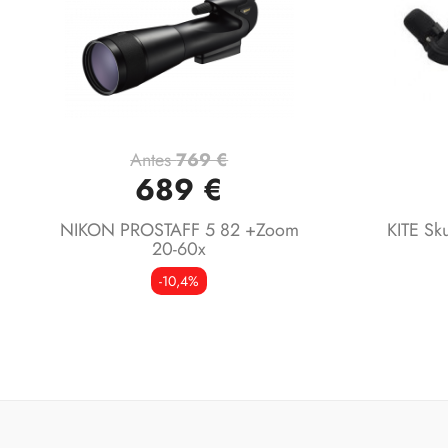
Antes
769 €
Vista rápida

689 €
NIKON PROSTAFF 5 82 +Zoom
KITE Sk
20-60x
-10,4%