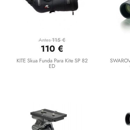
Antes
115 €
Vista rápida

110 €
KITE Skua Funda Para Kite SP 82
SWAROV
ED