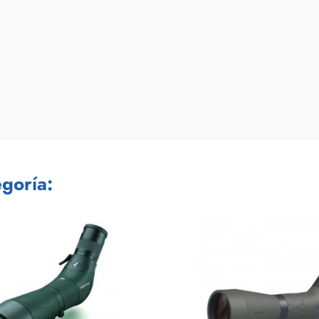
goría: