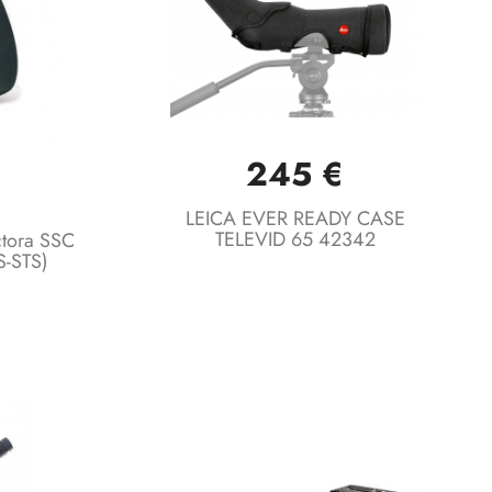
245 €
Vista rápida

LEICA EVER READY CASE
TELEVID 65 42342
tora SSC
-STS)