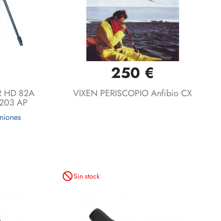
250 €
Vista rápida

 HD 82A
VIXEN PERISCOPIO Anfibio CX
 203 AP
niones
not_interested
Sin stock