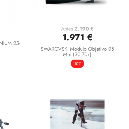
Antes
2.190 €
Vista rápida

1.971 €
NIUM 25-
SWAROVSKI Modulo Objetivo 95
Mm (30-70x)
-10%