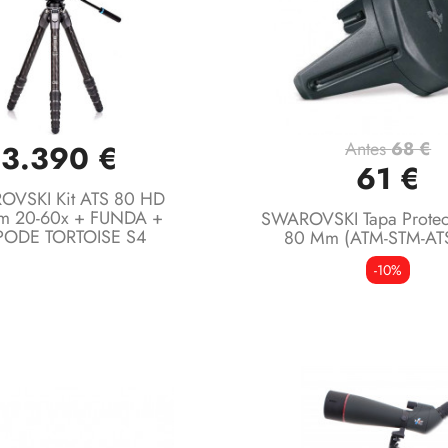
Antes
68 €
3.390 €
Vista rápida
Vista rápida


61 €
OVSKI Kit ATS 80 HD
m 20-60x + FUNDA +
SWAROVSKI Tapa Protec
PODE TORTOISE S4
80 Mm (ATM-STM-ATS
-10%