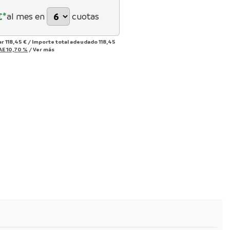
€*
al mes en
cuotas
ar
118,45 €
/
Importe total adeudado
118,45
AE
10,70 %
/
Ver más