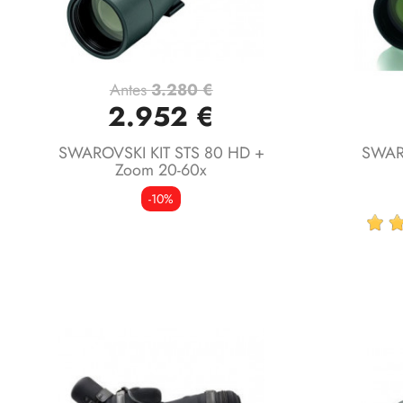
Antes
3.280 €
Vista rápida

2.952 €
SWAROVSKI KIT STS 80 HD +
SWAR
Zoom 20-60x
-10%