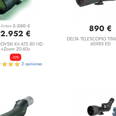
Antes
3.280 €
890 €
Vista rápida
Vista rápida


2.952 €
DELTA TELESCOPIO TITA
60X85 ED
OVSKI Kit ATS 80 HD
+Zoom 20-60x
-10%
2 opiniones