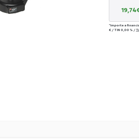
19,74
*Importe a financi
€
/
TIN
0,00 %
/
T