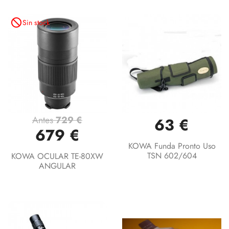
not_interested
Sin stock
Antes
729 €
63 €
679 €
KOWA Funda Pronto Uso
TSN 602/604
KOWA OCULAR TE-80XW
ANGULAR