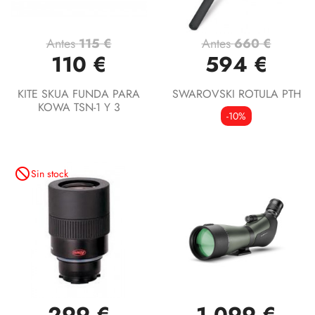
Antes
115 €
Antes
660 €
110 €
594 €
KITE SKUA FUNDA PARA
SWAROVSKI ROTULA PTH
KOWA TSN-1 Y 3
-10%
not_interested
Sin stock
299 €
1.099 €