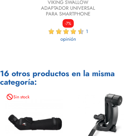
VIKING SWALLOW
ADAPTADOR UNIVERSAL
PARA SMARTPHONE
-7%
1
opinión
16 otros productos en la misma
categoría:
not_interested
Sin stock