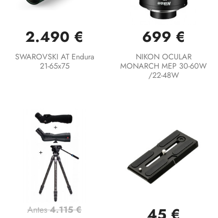
2.490 €
699 €
SWAROVSKI AT Endura
NIKON OCULAR
21-65x75
MONARCH MEP 30-60W
/22-48W
Antes
4.115 €
45 €