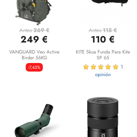
Antes
269 €
Antes
115 €
249 €
110 €
VANGUARD Veo Active
KITE Skua Funda Para Kite
Birder 56KG
SP 65
1
-7,43%
opinión