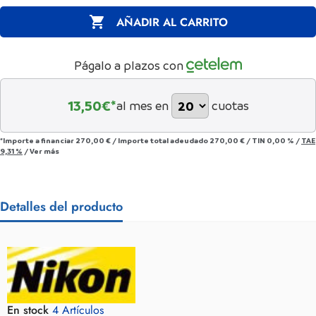

AÑADIR AL CARRITO
Págalo a plazos con
13,50
€*
al mes en
cuotas
*Importe a financiar
270,00 €
/
Importe total adeudado
270,00 €
/
TIN
0,00 %
/
TAE
9,31 %
/
Ver más
Detalles del producto
En stock
4 Artículos