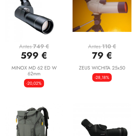
Antes
749 €
Antes
110 €
599 €
79 €
MINOX MD 62 ED W
ZEUS WICHITA 25x50
62mm
-28,18%
-20,02%