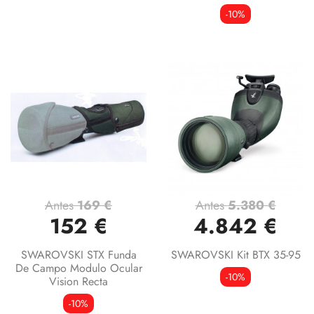
-10%
Antes
169 €
Antes
5.380 €
152 €
4.842 €
SWAROVSKI STX Funda
SWAROVSKI Kit BTX 35-95
De Campo Modulo Ocular
-10%
Vision Recta
-10%