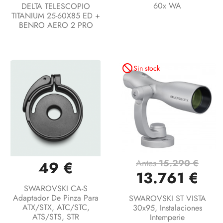
60x WA
DELTA TELESCOPIO
TITANIUM 25-60X85 ED +
BENRO AERO 2 PRO
not_interested
Sin stock
Antes
15.290 €
49 €
13.761 €
SWAROVSKI CA-S
Adaptador De Pinza Para
SWAROVSKI ST VISTA
ATX/STX, ATC/STC,
30x95, Instalaciones
ATS/STS, STR
Intemperie