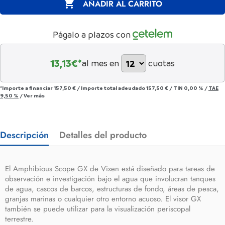

AÑADIR AL CARRITO
Págalo a plazos con
13,13
€*
al mes en
cuotas
*Importe a financiar
157,50 €
/
Importe total adeudado
157,50 €
/
TIN
0,00 %
/
TAE
9,50 %
/
Ver más
Descripción
Detalles del producto
El Amphibious Scope GX de Vixen está diseñado para tareas de
observación e investigación bajo el agua que involucran tanques
de agua, cascos de barcos, estructuras de fondo, áreas de pesca,
granjas marinas o cualquier otro entorno acuoso. El visor GX
también se puede utilizar para la visualización periscopal
terrestre.