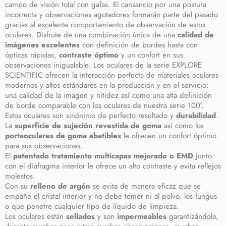
campo de visión total con gafas. El cansancio por una postura
incorrecta y observaciones agotadores formarán parte del pasado
gracias al excelente comportamiento de observación de estos
oculares. Disfrute de una combinación única de una
calidad de
imágenes excelentes
con definición de bordes hasta con
ópticas rápidas,
contraste óptimo
y un confort en sus
observaciones inigualable. Los oculares de la serie EXPLORE
SCIENTIFIC ofrecen la interacción perfecta de materiales oculares
modernos y altos estándares en la producción y en el servicio:
una calidad de la imagen y nitidez así como una alta definición
de borde comparable con los oculares de nuestra serie 100°.
Estos oculares son sinónimo de perfecto resultado y
durabilidad
.
La
superficie de sujeción revestida de goma
así como los
portaoculares de goma abatibles
le ofrecen un confort óptimo
para sus observaciones.
El
patentado tratamiento multicapas mejorado o EMD
junto
con el diafragma interior le ofrece un alto contraste y evita reflejos
molestos.
Con su
relleno de argón
se evita de manera eficaz que se
empañe el cristal interior y no debe temer ni al polvo, los fungus
o que penetre cualquier tipo de líquido de limpieza.
Los oculares están
sellados
y son
impermeables
garantizándole,