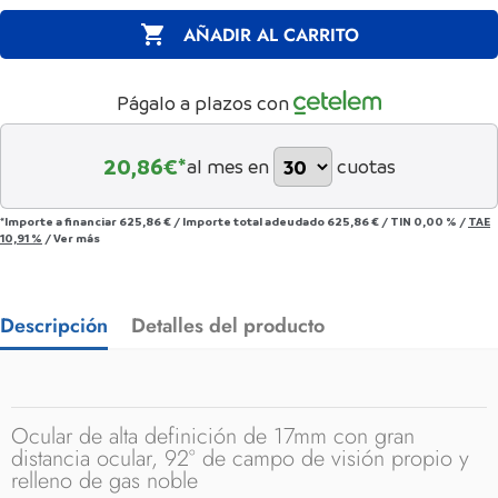

AÑADIR AL CARRITO
Págalo a plazos con
20,86
€*
al mes en
cuotas
*Importe a financiar
625,86 €
/
Importe total adeudado
625,86 €
/
TIN
0,00 %
/
TAE
10,91 %
/
Ver más
Descripción
Detalles del producto
Ocular de alta definición de 17mm con gran
distancia ocular, 92° de campo de visión propio y
relleno de gas noble