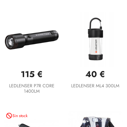
115 €
40 €
LEDLENSER P7R CORE
LEDLENSER ML4 300LM
1400LM
not_interested
Sin stock