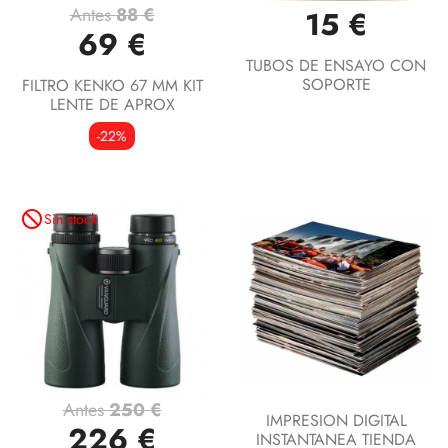
Antes
88 €
15 €
69 €
TUBOS DE ENSAYO CON
SOPORTE
FILTRO KENKO 67 MM KIT
LENTE DE APROX
-22%
not_interested
Sin stock
Antes
250 €
IMPRESION DIGITAL
226 €
INSTANTANEA TIENDA