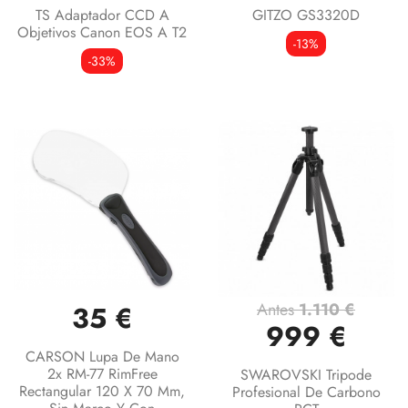
TS Adaptador CCD A
GITZO GS3320D
Objetivos Canon EOS A T2
-13%
-33%
Antes
1.110 €
35 €
999 €
CARSON Lupa De Mano
2x RM-77 RimFree
SWAROVSKI Tripode
Rectangular 120 X 70 Mm,
Profesional De Carbono