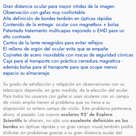
Gran distancia ocular para mayor nitidez de la imagen
Observación con gafas muy confortable
Alta definición de bordes también en ópticas rápidas
Contenido de la entrega: ocular con magnetbox + bolsa
Patentado tratamiento multicapas mejorado o EMD para un
alto contraste
Cantos de la lente renegridos para evitar reflejos
El relleno de argón del ocular evita que se empañe
Cojinetes de acero inoxidable con roscas de seguridad cónicas
Caja para el transporte con práctica cerradura magnética -
además bolsa para el transporte para que ocupe menos
espacio su almacenaje.
Su grado de satisfacción y relajación en observaciones con su
telescopio depende, en gran medida, de la elección del ocular.
Para todos los usuarios con gafas si usan oculares con un campo
de visión amplio tienen el problema que no tiene a su
disposición su entero campo de visión. Este problema pertenece,
ahora, al pasado. Los nuevos
oculares 92° de Explore
Scientific
le ofrecen, no sólo una
excelente definición en los
bordes
en ópticas rápidas y un gran campo visual,también podrá
disfrutar sin problemas gracias a su gran distancia ocular del