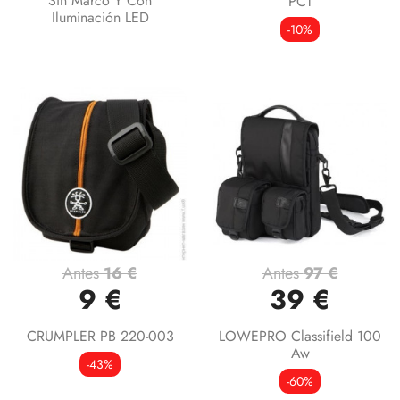
Sin Marco Y Con
PCT
Iluminación LED
-10%
Antes
16 €
Antes
97 €
9 €
39 €
CRUMPLER PB 220-003
LOWEPRO Classifield 100
Aw
-43%
-60%