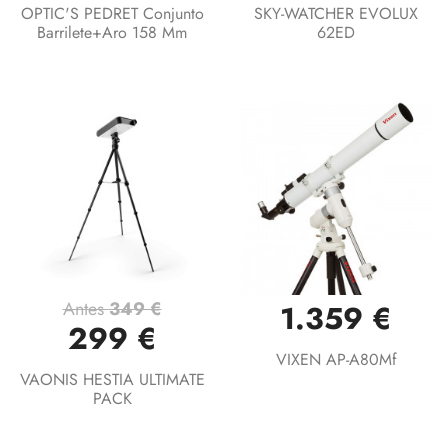
OPTIC'S PEDRET Conjunto
SKY-WATCHER EVOLUX
Barrilete+aro 158 Mm
62ED
Antes
349 €
1.359 €
299 €
VIXEN AP-A80Mf
VAONIS HESTIA ULTIMATE
PACK