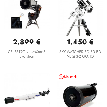
2.899 €
1.450 €
CELESTRON NexStar 8
SKY-WATCHER ED 80 BD
Evolution
NEQ 3-2 GO.TO
not_interested
Sin stock