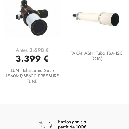
Antes
3.698 €
TAKAHASHI Tubo TSA-120
3.399 €
(OTA)
LUNT Telescopio Solar
LS60MT/BF600 PRESSURE
TUNE
Envíos gratis a
partir de 100€