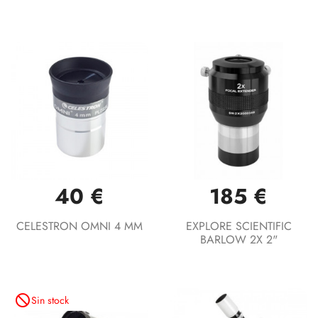
40 €
185 €
CELESTRON OMNI 4 MM
EXPLORE SCIENTIFIC
BARLOW 2X 2"
not_interested
Sin stock