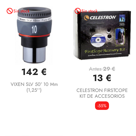
not_interested
not_interested
Sin stock
Sin stock
Antes
29 €
142 €
13 €
VIXEN SLV 50° 10 Mm
(1,25'')
CELESTRON FIRSTCOPE
KIT DE ACCESORIOS
-55%