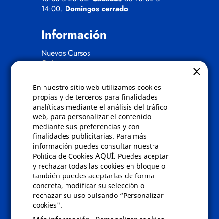
14:00.
Domingos cerrado
Información
Nuevos Cursos
Quienes somos
Gafas eclipse
En nuestro sitio web utilizamos cookies
Políticas
propias y de terceros para finalidades
analíticas mediante el análisis del tráfico
Condiciones de compra
web, para personalizar el contenido
Aviso de privacidad
mediante sus preferencias y con
Cookies
finalidades publicitarias. Para más
Bajas comunicados comerciales
información puedes consultar nuestra
Derecho de desistimiento
AQUÍ
Política de Cookies
. Puedes aceptar
Preguntas frecuentes
y rechazar todas las cookies en bloque o
también puedes aceptarlas de forma
concreta, modificar su selección o
Contacto
rechazar su uso pulsando “Personalizar
cookies".
Envíanos un email a
info@fotoroma.es
o