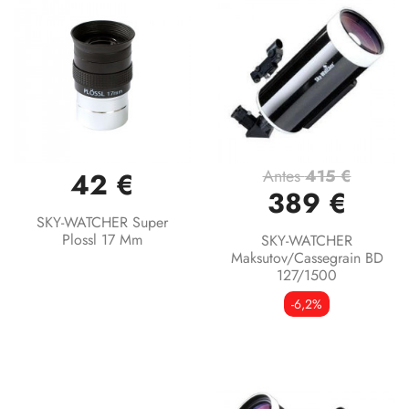
Antes
415 €
42 €
389 €
SKY-WATCHER Super
Plossl 17 Mm
SKY-WATCHER
Maksutov/Cassegrain BD
127/1500
-6,2%