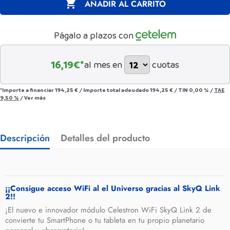

AÑADIR AL CARRITO
Págalo a plazos con
16,19
€*
al mes en
cuotas
*Importe a financiar
194,25 €
/
Importe total adeudado
194,25 €
/
TIN
0,00 %
/
TAE
9,50 %
/
Ver más
Descripción
Detalles del producto
¡¡Consigue acceso WiFi al el Universo gracias al SkyQ Link
2!!
¡El nuevo e innovador módulo Celestron WiFi SkyQ Link 2 de
convierte tu SmartPhone o tu tableta en tu propio planetario